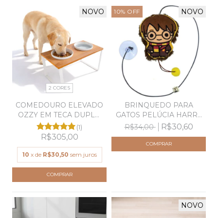
NOVO
NOVO
10
%
OFF
2 CORES
COMEDOURO ELEVADO
BRINQUEDO PARA
OZZY EM TECA DUPLO
GATOS PELÚCIA HARRY
GG
POTTE...
R$30,60
R$34,00
(1)
R$305,00
10
x de
R$30,50
sem juros
COMPRAR
NOVO