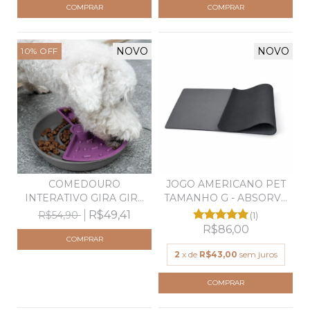
NOVO
NOVO
10
%
OFF
COMEDOURO
JOGO AMERICANO PET
INTERATIVO GIRA GIRA
TAMANHO G - ABSORVE
ROXO - PE...
Á...
R$49,41
R$54,90
(1)
R$86,00
2
x de
R$43,00
sem juros
COMPRAR