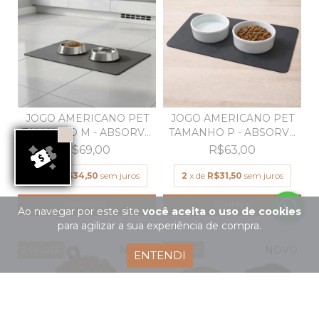
JOGO AMERICANO PET
JOGO AMERICANO PET
TAMANHO M - ABSORVE
TAMANHO P - ABSORVE
Á...
Á...
R$69,00
R$63,00
2
x de
R$34,50
sem juros
2
x de
R$31,50
sem juros
COMPRAR
COMPRAR
Ao navegar por este site
você aceita o uso de cookies
para agilizar a sua experiência de compra.
NOVO
NOVO
24
%
OFF
8
%
OFF
ENTENDI