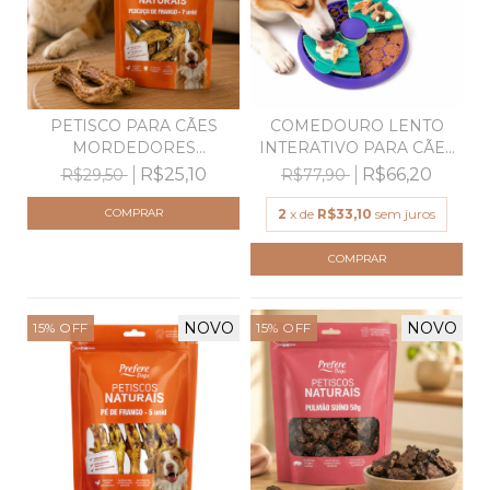
PETISCO PARA CÃES
COMEDOURO LENTO
MORDEDORES
INTERATIVO PARA CÃES
DESIDRATADO...
- J...
R$25,10
R$66,20
R$29,50
R$77,90
2
x de
R$33,10
sem juros
NOVO
NOVO
15
%
OFF
15
%
OFF