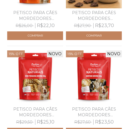
PETISCO PARA CÃES
PETISCO PARA CÃES
MORDEDORES
MORDEDORES
DESIDRATADO...
DESIDRATADO...
R$22,10
R$23,70
R$26,00
R$27,90
NOVO
NOVO
15
%
OFF
15
%
OFF
PETISCO PARA CÃES
PETISCO PARA CÃES
MORDEDORES
MORDEDORES
DESIDRATADO...
DESIDRATADO...
R$25,10
R$23,50
R$29,50
R$27,60